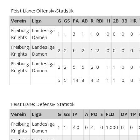
Feist Liane: Offensiv-Statistik
Verein
Liga
G
GS
PA
AB
R
RBI
H
2B
3B
HR
Freiburg
Landesliga
1
1
3
1
1
0
0
0
0
0
Knights
Damen
Freiburg
Landesliga
2
2
6
2
1
2
0
0
0
0
Knights
Damen
Freiburg
Landesliga
2
2
5
5
2
0
1
1
0
0
Knights
Damen
5
5
14
8
4
2
1
1
0
0
Feist Liane: Defensiv-Statistik
Verein
Liga
G
GS
IP
A
PO
E
FLD
DP
TP
Freiburg
Landesliga
1
1
4.0
0
4
0
1.000
0
0
Knights
Damen