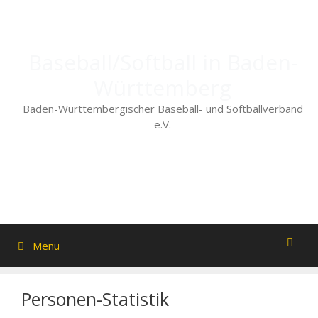
Zum
Inhalt
springen
Baseball/Softball in Baden-
Württemberg
Baden-Württembergischer Baseball- und Softballverband
e.V.
Menü
Personen-Statistik