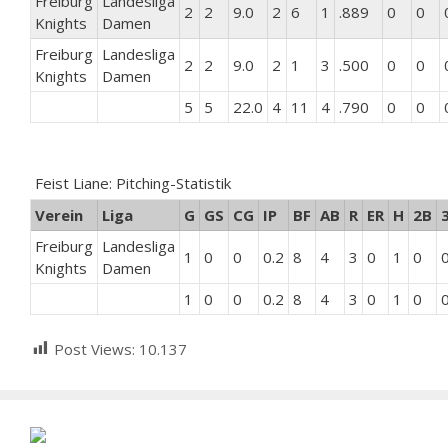
Freiburg
Landesliga
2
2
9.0
2
6
1
.889
0
0
Knights
Damen
Freiburg
Landesliga
2
2
9.0
2
1
3
.500
0
0
Knights
Damen
5
5
22.0
4
11
4
.790
0
0
Feist Liane: Pitching-Statistik
Verein
Liga
G
GS
CG
IP
BF
AB
R
ER
H
2B
Freiburg
Landesliga
1
0
0
0.2
8
4
3
0
1
0
Knights
Damen
1
0
0
0.2
8
4
3
0
1
0
Post Views:
10.137