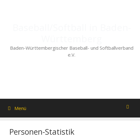
Zum
Inhalt
springen
Baseball/Softball in Baden-
Württemberg
Baden-Württembergischer Baseball- und Softballverband
e.V.
Menü
Personen-Statistik