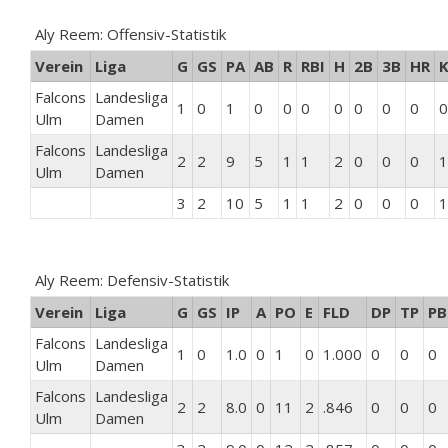
Aly Reem: Offensiv-Statistik
Verein
Liga
G
GS
PA
AB
R
RBI
H
2B
3B
HR
Falcons
Landesliga
1
0
1
0
0
0
0
0
0
0
0
Ulm
Damen
Falcons
Landesliga
2
2
9
5
1
1
2
0
0
0
1
Ulm
Damen
3
2
10
5
1
1
2
0
0
0
1
Aly Reem: Defensiv-Statistik
Verein
Liga
G
GS
IP
A
PO
E
FLD
DP
TP
PB
Falcons
Landesliga
1
0
1.0
0
1
0
1.000
0
0
0
Ulm
Damen
Falcons
Landesliga
2
2
8.0
0
11
2
.846
0
0
0
Ulm
Damen