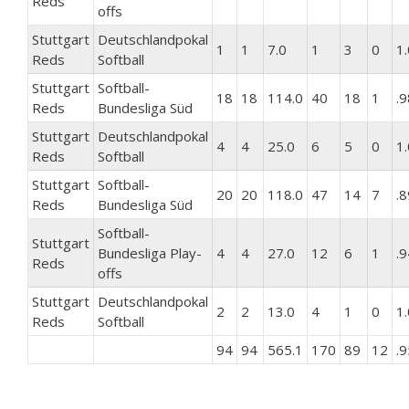
Reds
offs
Stuttgart
Deutschlandpokal
1
1
7.0
1
3
0
1
Reds
Softball
Stuttgart
Softball-
18
18
114.0
40
18
1
.
Reds
Bundesliga Süd
Stuttgart
Deutschlandpokal
4
4
25.0
6
5
0
1
Reds
Softball
Stuttgart
Softball-
20
20
118.0
47
14
7
.
Reds
Bundesliga Süd
Softball-
Stuttgart
Bundesliga Play-
4
4
27.0
12
6
1
.
Reds
offs
Stuttgart
Deutschlandpokal
2
2
13.0
4
1
0
1
Reds
Softball
94
94
565.1
170
89
12
.