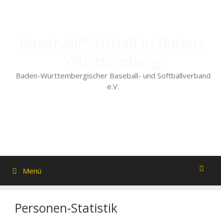
Zum
Inhalt
springen
Baseball/Softball in Baden-
Württemberg
Baden-Württembergischer Baseball- und Softballverband
e.V.
Menü
Personen-Statistik