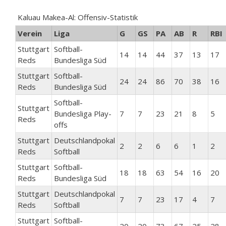
Kaluau Makea-Al: Offensiv-Statistik
Verein
Liga
G
GS
PA
AB
R
RBI
Stuttgart
Softball-
14
14
44
37
13
17
Reds
Bundesliga Süd
Stuttgart
Softball-
24
24
86
70
38
16
Reds
Bundesliga Süd
Softball-
Stuttgart
Bundesliga Play-
7
7
23
21
8
5
Reds
offs
Stuttgart
Deutschlandpokal
2
2
6
6
1
2
Reds
Softball
Stuttgart
Softball-
18
18
63
54
16
20
Reds
Bundesliga Süd
Stuttgart
Deutschlandpokal
7
7
23
17
4
7
Reds
Softball
Stuttgart
Softball-