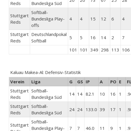
20
20
73
67
25
28
Reds
Bundesliga Süd
Softball-
Stuttgart
Bundesliga Play-
4
4
15
12
6
4
Reds
offs
Stuttgart
Deutschlandpokal
5
5
16
14
2
7
Reds
Softball
101
101
349
298
113
106
Kaluau Makea-Al: Defensiv-Statistik
Verein
Liga
G
GS
IP
A
PO
E
F
Stuttgart
Softball-
14
14
82.1
10
16
1
.
Reds
Bundesliga Süd
Stuttgart
Softball-
24
24
133.0
39
17
1
.
Reds
Bundesliga Süd
Softball-
Stuttgart
Bundesliga Play-
7
7
46.0
11
9
1
.