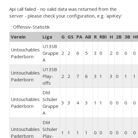
Api call failed - no valid data was returned from the
server - please check your configuration, e.g. 'apiKey'
: Offensiv-Statistik
Verein
Liga
G
GS
PA
AB
R
RBI
H
2B
3B
H
U13SB
Untouchables
Gruppe
2
2
6
5
3
0
2
0
0
0
Paderborn
A
U13SB
Untouchables
Play-
2
2
7
6
3
1
3
0
1
1
Paderborn
offs
DM
Untouchables
Schüler
3
3
4
3
1
1
0
0
0
0
Paderborn
Gruppe
A
DM
Untouchables
Schüler
1
1
1
1
0
0
0
0
0
0
Paderborn
Play-