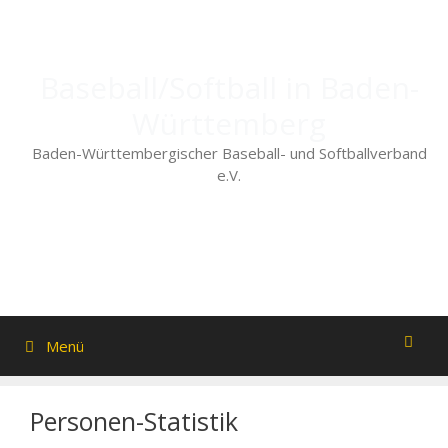
Zum
Inhalt
springen
Baseball/Softball in Baden-
Württemberg
Baden-Württembergischer Baseball- und Softballverband
e.V.
Menü
Personen-Statistik