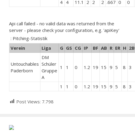
4
4
11.1
2
2
2
.667
0
0
Api call failed - no valid data was returned from the
server - please check your configuration, e.g. 'apiKey'
: Pitching-Statistik
Verein
Liga
G
GS
CG
IP
BF
AB
R
ER
H
2B
DM
Untouchables
Schüler
1
1
0
1.2
19
15
9
5
8
3
Paderborn
Gruppe
A
1
1
0
1.2
19
15
9
5
8
3
Post Views:
7.798