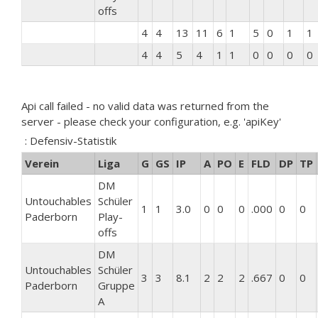
offs
4
4
13
11
6
1
5
0
1
1
4
4
5
4
1
1
0
0
0
0
Api call failed - no valid data was returned from the
server - please check your configuration, e.g. 'apiKey'
: Defensiv-Statistik
Verein
Liga
G
GS
IP
A
PO
E
FLD
DP
TP
DM
Untouchables
Schüler
1
1
3.0
0
0
0
.000
0
0
Paderborn
Play-
offs
DM
Untouchables
Schüler
3
3
8.1
2
2
2
.667
0
0
Paderborn
Gruppe
A