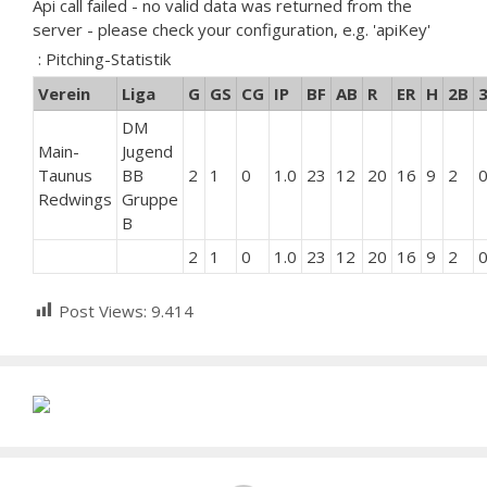
Api call failed - no valid data was returned from the
server - please check your configuration, e.g. 'apiKey'
: Pitching-Statistik
Verein
Liga
G
GS
CG
IP
BF
AB
R
ER
H
2B
DM
Main-
Jugend
Taunus
BB
2
1
0
1.0
23
12
20
16
9
2
Redwings
Gruppe
B
2
1
0
1.0
23
12
20
16
9
2
Post Views:
9.414