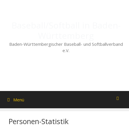
Zum
Inhalt
springen
Baseball/Softball in Baden-
Württemberg
Baden-Württembergischer Baseball- und Softballverband
e.V.
Menü
Personen-Statistik