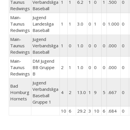
Taunus
Verbandsliga
1
1
6.2
1
0
1
.500
0
Redwings
Baseball
Main-
Jugend
Taunus
Landesliga
1
1
3.0
0
1
0
1.000
0
Redwings
Baseball
Main-
Jugend
Taunus
Verbandsliga
1
0
1.0
0
0
0
.000
0
Redwings
Baseball
Main-
DM Jugend
Taunus
BB Gruppe
2
1
1.0
0
0
0
.000
0
Redwings
B
Jugend
Bad
Verbandsliga
Homburg
4
2
13.0
1
9
5
.667
0
Baseball
Hornets
Gruppe 1
10
6
29.2
3
10
6
.684
0