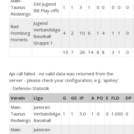
Main-
DM Jugend
Taunus
1
1
3
1
0
0
0
0
0
BB Play-offs
Redwings
Jugend
Bad
Verbandsliga
Homburg
4
2
10
6
1
4
1
1
0
Baseball
Hornets
Gruppe 1
10
7
26
14
8
8
3
1
0
Api call failed - no valid data was returned from the
server - please check your configuration, e.g. 'apiKey'
: Defensiv-Statistik
Verein
Liga
G
GS
IP
A
PO
E
FLD
DP
Main-
Junioren
Taunus
Verbandsliga
1
1
5.0
1
0
0
1.000
0
Redwings
Baseball
Main-
Junioren