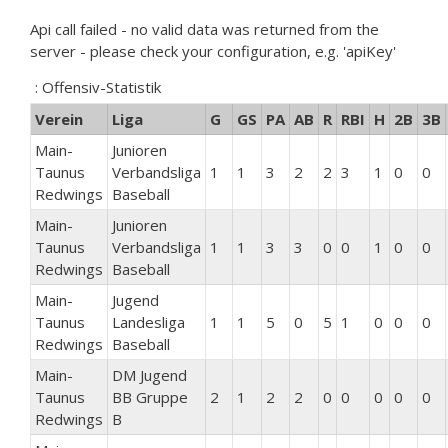
Api call failed - no valid data was returned from the
server - please check your configuration, e.g. 'apiKey'
: Offensiv-Statistik
Verein
Liga
G
GS
PA
AB
R
RBI
H
2B
3B
Main-
Junioren
Taunus
Verbandsliga
1
1
3
2
2
3
1
0
0
Redwings
Baseball
Main-
Junioren
Taunus
Verbandsliga
1
1
3
3
0
0
1
0
0
Redwings
Baseball
Main-
Jugend
Taunus
Landesliga
1
1
5
0
5
1
0
0
0
Redwings
Baseball
Main-
DM Jugend
Taunus
BB Gruppe
2
1
2
2
0
0
0
0
0
Redwings
B