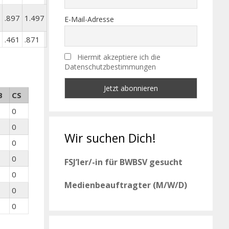
.897
1.497
E-Mail-Adresse
.461
.871
Hiermit akzeptiere ich die
Datenschutzbestimmungen
B
CS
0
0
Wir suchen Dich!
0
0
FSJ’ler/-in für BWBSV gesucht
0
Medienbeauftragter (M/W/D)
0
0