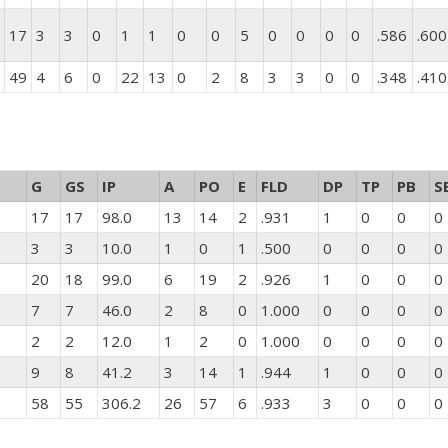
17
3
3
0
1
1
0
0
5
0
0
0
0
.586
.600
49
4
6
0
22
13
0
2
8
3
3
0
0
.348
.410
G
GS
IP
A
PO
E
FLD
DP
TP
PB
S
17
17
98.0
13
14
2
.931
1
0
0
0
3
3
10.0
1
0
1
.500
0
0
0
0
20
18
99.0
6
19
2
.926
1
0
0
0
7
7
46.0
2
8
0
1.000
0
0
0
0
2
2
12.0
1
2
0
1.000
0
0
0
0
9
8
41.2
3
14
1
.944
1
0
0
0
58
55
306.2
26
57
6
.933
3
0
0
0