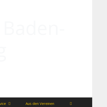
n Baden-
g
vice
Aus den Vereinen