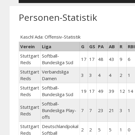
Personen-Statistik
Kaschl Ada: Offensiv-Statistik
Verein
Liga
G
GS
PA
AB
R
RBI
Stuttgart
Softball-
17
17
48
43
9
6
Reds
Bundesliga Süd
Stuttgart
Verbandsliga
3
3
4
4
2
1
Reds
Damen
Stuttgart
Softball-
19
17
49
39
12
14
Reds
Bundesliga Süd
Softball-
Stuttgart
Bundesliga Play-
7
7
23
21
3
1
Reds
offs
Stuttgart
Deutschlandpokal
2
2
5
5
1
0
Reds
Softball