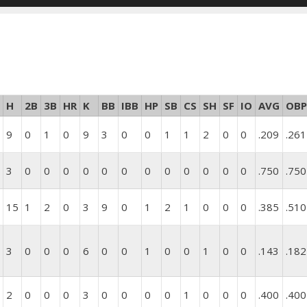
H
2B
3B
HR
K
BB
IBB
HP
SB
CS
SH
SF
IO
AVG
OBP
9
0
1
0
9
3
0
0
1
1
2
0
0
.209
.261
3
0
0
0
0
0
0
0
0
0
0
0
0
.750
.750
15
1
2
0
3
9
0
1
2
1
0
0
0
.385
.510
3
0
0
0
6
0
0
1
0
0
1
0
0
.143
.182
2
0
0
0
3
0
0
0
0
1
0
0
0
.400
.400