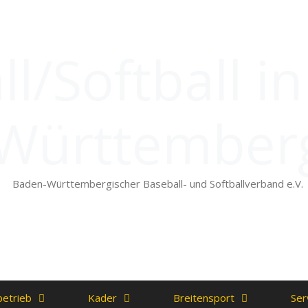
l/Softball i
Württember
Baden-Württembergischer Baseball- und Softballverband e.V.
betrieb
Kader
Breitensport
Ser