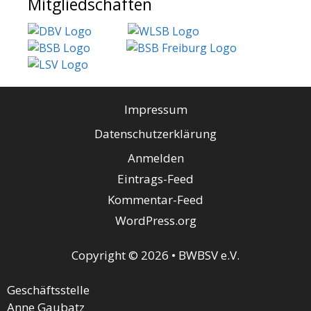
Mitgliedschaften
Impressum
Datenschutzerklärung
Anmelden
Eintrags-Feed
Kommentar-Feed
WordPress.org
Copyright © 2026 • BWBSV e.V.
Geschäftsstelle
Anne Gaubatz