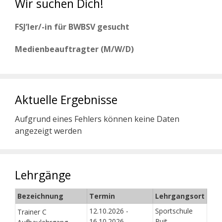
Wir suchen Dich!
FSJ’ler/-in für BWBSV gesucht
Medienbeauftragter (M/W/D)
Aktuelle Ergebnisse
Aufgrund eines Fehlers können keine Daten
angezeigt werden
Lehrgänge
Bezeichnung
Termin
Lehrgangsort
12.10.2026 -
Sportschule
Trainer C
16.10.2026
Ruit