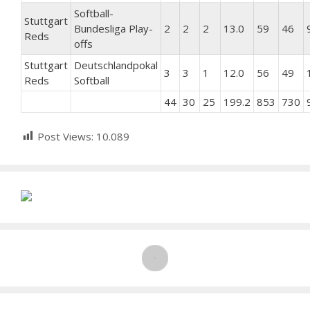
Softball-
Stuttgart
Bundesliga Play-
2
2
2
13.0
59
46
Reds
offs
Stuttgart
Deutschlandpokal
3
3
1
12.0
56
49
Reds
Softball
44
30
25
199.2
853
730
Post Views:
10.089