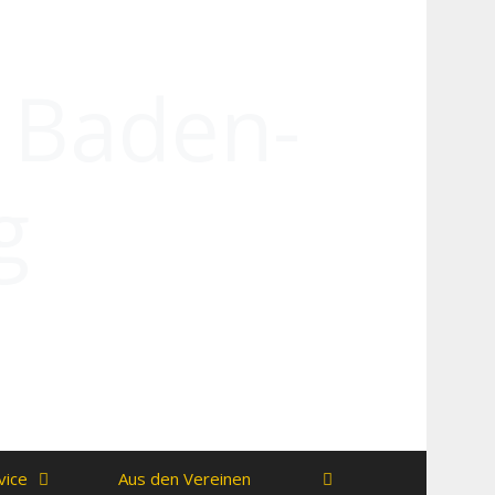
n Baden-
g
vice
Aus den Vereinen