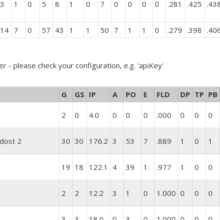
3
1
0
5
8
1
0
7
0
0
0
0
.281
.425
.43
14
7
0
57
43
1
1
50
7
1
1
0
.279
.398
.40
er - please check your configuration, e.g. 'apiKey'
G
GS
IP
A
PO
E
FLD
DP
TP
PB
2
0
4.0
0
0
0
.000
0
0
0
üdost 2
30
30
176.2
3
53
7
.889
1
0
1
19
18
122.1
4
39
1
.977
1
0
0
2
2
12.2
3
1
0
1.000
0
0
0
3
3
18.0
0
3
0
1.000
0
0
0