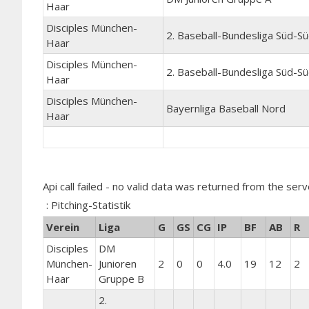
Haar
Disciples München-
2. Baseball-Bundesliga Süd-S
Haar
Disciples München-
2. Baseball-Bundesliga Süd-S
Haar
Disciples München-
Bayernliga Baseball Nord
Haar
Api call failed - no valid data was returned from the serv
: Pitching-Statistik
Verein
Liga
G
GS
CG
IP
BF
AB
R
Disciples
DM
München-
Junioren
2
0
0
4.0
19
12
2
Haar
Gruppe B
2.