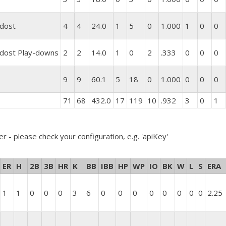
üdost
4
4
24.0
1
5
0
1.000
1
0
0
üdost Play-downs
2
2
14.0
1
0
2
.333
0
0
0
9
9
60.1
5
18
0
1.000
0
0
0
71
68
432.0
17
119
10
.932
3
0
1
er - please check your configuration, e.g. 'apiKey'
ER
H
2B
3B
HR
K
BB
IBB
HP
WP
IO
BK
W
L
S
ERA
1
1
0
0
0
3
6
0
0
0
0
0
0
0
0
2.25