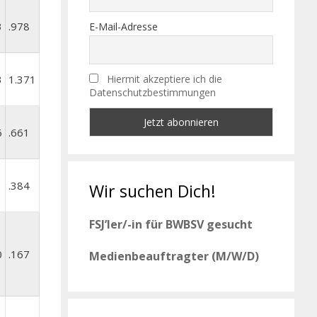
3
.978
E-Mail-Adresse
3
1.371
Hiermit akzeptiere ich die
Datenschutzbestimmungen
6
.661
1
.384
Wir suchen Dich!
FSJ’ler/-in für BWBSV gesucht
0
.167
Medienbeauftragter (M/W/D)