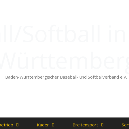
l/Softball i
Württember
Baden-Württembergischer Baseball- und Softballverband e.V.
betrieb
Kader
Breitensport
Ser