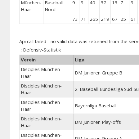
München-
Baseball
9
9
40
32
13
7
9
Haar
Nord
73
71
265
219
67
25
61
Api call failed - no valid data was returned from the serv
: Defensiv-Statistik
Verein
Liga
Disciples München-
DM Junioren Gruppe B
Haar
Disciples München-
2. Baseball-Bundesliga Süd-S
Haar
Disciples München-
Bayernliga Baseball
Haar
Disciples München-
DM Junioren Play-offs
Haar
Disciples München-
DM Junioren Gruppe A