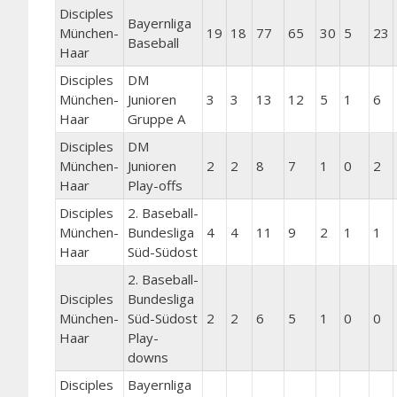
Disciples
Bayernliga
München-
19
18
77
65
30
5
23
Baseball
Haar
Disciples
DM
München-
Junioren
3
3
13
12
5
1
6
Haar
Gruppe A
Disciples
DM
München-
Junioren
2
2
8
7
1
0
2
Haar
Play-offs
Disciples
2. Baseball-
München-
Bundesliga
4
4
11
9
2
1
1
Haar
Süd-Südost
2. Baseball-
Disciples
Bundesliga
München-
Süd-Südost
2
2
6
5
1
0
0
Haar
Play-
downs
Disciples
Bayernliga