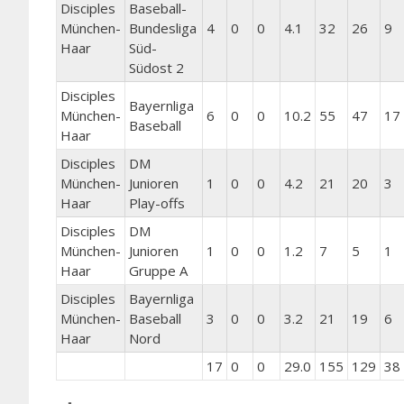
Disciples
Baseball-
München-
Bundesliga
4
0
0
4.1
32
26
9
Haar
Süd-
Südost 2
Disciples
Bayernliga
München-
6
0
0
10.2
55
47
17
Baseball
Haar
Disciples
DM
München-
Junioren
1
0
0
4.2
21
20
3
Haar
Play-offs
Disciples
DM
München-
Junioren
1
0
0
1.2
7
5
1
Haar
Gruppe A
Disciples
Bayernliga
München-
Baseball
3
0
0
3.2
21
19
6
Haar
Nord
17
0
0
29.0
155
129
38