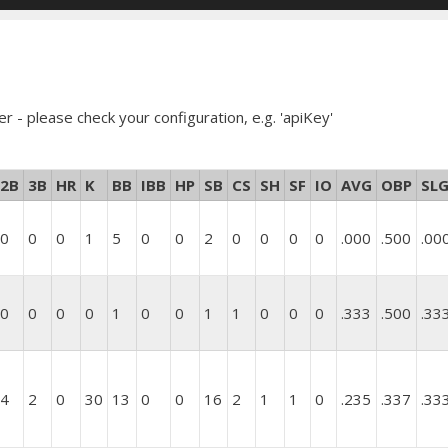
er - please check your configuration, e.g. 'apiKey'
2B
3B
HR
K
BB
IBB
HP
SB
CS
SH
SF
IO
AVG
OBP
SL
0
0
0
1
5
0
0
2
0
0
0
0
.000
.500
.00
0
0
0
0
1
0
0
1
1
0
0
0
.333
.500
.33
4
2
0
30
13
0
0
16
2
1
1
0
.235
.337
.33