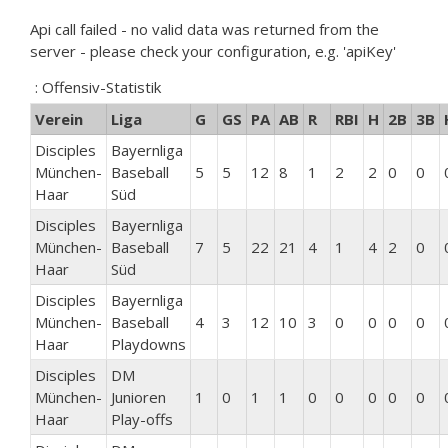
Api call failed - no valid data was returned from the
server - please check your configuration, e.g. 'apiKey'
: Offensiv-Statistik
Verein
Liga
G
GS
PA
AB
R
RBI
H
2B
3B
Disciples
Bayernliga
München-
Baseball
5
5
12
8
1
2
2
0
0
Haar
Süd
Disciples
Bayernliga
München-
Baseball
7
5
22
21
4
1
4
2
0
Haar
Süd
Disciples
Bayernliga
München-
Baseball
4
3
12
10
3
0
0
0
0
Haar
Playdowns
Disciples
DM
München-
Junioren
1
0
1
1
0
0
0
0
0
Haar
Play-offs