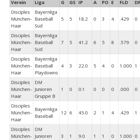
Verein
Liga
G
GS
IP
A
PO
E
FLD
D
Disciples
Bayernliga
München-
Baseball
5
5
18.2
0
3
4
.429
0
Haar
Süd
Disciples
Bayernliga
München-
Baseball
7
5
41.2
6
5
8
.579
0
Haar
Süd
Disciples
Bayernliga
München-
Baseball
4
3
22.0
5
4
0
1.000
1
Haar
Playdowns
Disciples
DM
München-
Junioren
1
0
0.1
0
0
0
.000
0
Haar
Gruppe B
Disciples
Bayernliga
München-
12
6
45.0
2
1
4
.429
1
Baseball
Haar
Disciples
DM
München-
Junioren
3
1
9.0
1
1
0
1.000
0