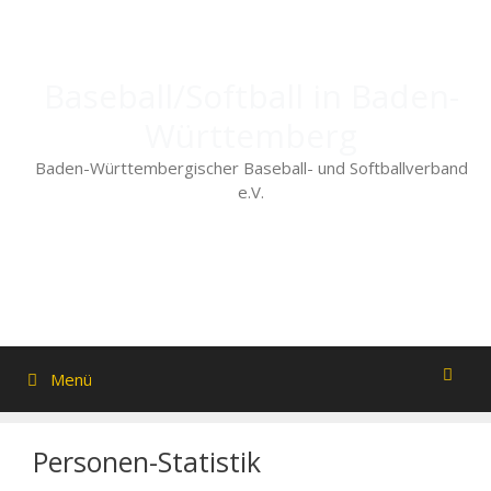
Zum
Inhalt
springen
Baseball/Softball in Baden-
Württemberg
Baden-Württembergischer Baseball- und Softballverband
e.V.
Menü
Personen-Statistik