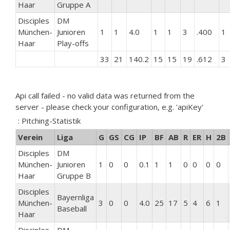
Haar
Gruppe A
Disciples
DM
München-
Junioren
1
1
4.0
1
1
3
.400
1
Haar
Play-offs
33
21
140.2
15
15
19
.612
3
Api call failed - no valid data was returned from the
server - please check your configuration, e.g. 'apiKey'
: Pitching-Statistik
Verein
Liga
G
GS
CG
IP
BF
AB
R
ER
H
2B
Disciples
DM
München-
Junioren
1
0
0
0.1
1
1
0
0
0
0
Haar
Gruppe B
Disciples
Bayernliga
München-
3
0
0
4.0
25
17
5
4
6
1
Baseball
Haar