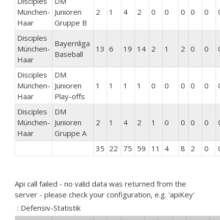
Disciples
DM
München-
Junioren
2
1
4
2
0
0
0
0
0
Haar
Gruppe B
Disciples
Bayernliga
München-
13
6
19
14
2
1
2
0
0
Baseball
Haar
Disciples
DM
München-
Junioren
1
1
1
1
0
0
0
0
0
Haar
Play-offs
Disciples
DM
München-
Junioren
2
1
4
2
1
0
0
0
0
Haar
Gruppe A
35
22
75
59
11
4
8
2
0
Api call failed - no valid data was returned from the
server - please check your configuration, e.g. 'apiKey'
: Defensiv-Statistik