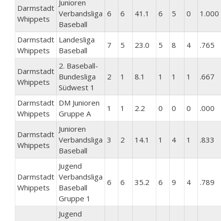
Junioren
Darmstadt
Verbandsliga
6
6
41.1
6
5
0
1.000
Whippets
Baseball
Darmstadt
Landesliga
7
5
23.0
5
8
4
.765
Whippets
Baseball
2. Baseball-
Darmstadt
Bundesliga
2
1
8.1
1
1
1
.667
Whippets
Südwest 1
Darmstadt
DM Junioren
1
1
2.2
0
0
0
.000
Whippets
Gruppe A
Junioren
Darmstadt
Verbandsliga
3
2
14.1
1
4
1
.833
Whippets
Baseball
Jugend
Darmstadt
Verbandsliga
6
6
35.2
6
9
4
.789
Whippets
Baseball
Gruppe 1
Jugend