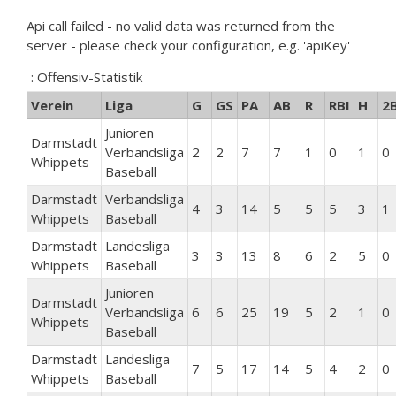
Api call failed - no valid data was returned from the
server - please check your configuration, e.g. 'apiKey'
: Offensiv-Statistik
Verein
Liga
G
GS
PA
AB
R
RBI
H
2
Junioren
Darmstadt
Verbandsliga
2
2
7
7
1
0
1
0
Whippets
Baseball
Darmstadt
Verbandsliga
4
3
14
5
5
5
3
1
Whippets
Baseball
Darmstadt
Landesliga
3
3
13
8
6
2
5
0
Whippets
Baseball
Junioren
Darmstadt
Verbandsliga
6
6
25
19
5
2
1
0
Whippets
Baseball
Darmstadt
Landesliga
7
5
17
14
5
4
2
0
Whippets
Baseball