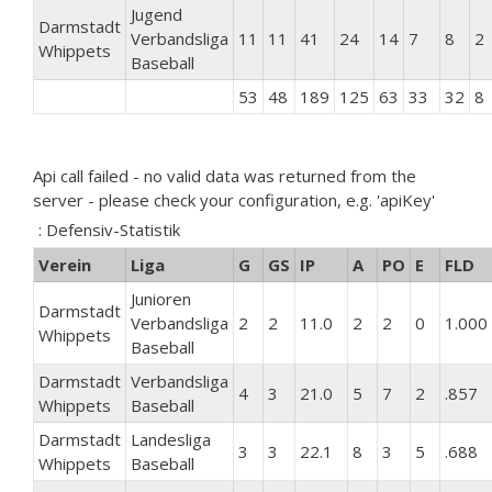
Jugend
Darmstadt
Verbandsliga
11
11
41
24
14
7
8
2
Whippets
Baseball
53
48
189
125
63
33
32
8
Api call failed - no valid data was returned from the
server - please check your configuration, e.g. 'apiKey'
: Defensiv-Statistik
Verein
Liga
G
GS
IP
A
PO
E
FLD
Junioren
Darmstadt
Verbandsliga
2
2
11.0
2
2
0
1.000
Whippets
Baseball
Darmstadt
Verbandsliga
4
3
21.0
5
7
2
.857
Whippets
Baseball
Darmstadt
Landesliga
3
3
22.1
8
3
5
.688
Whippets
Baseball