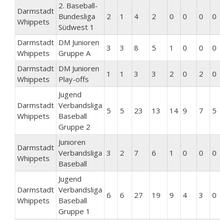
2. Baseball-
Darmstadt
Bundesliga
2
1
4
2
0
0
0
0
Whippets
Südwest 1
Darmstadt
DM Junioren
3
3
8
5
1
0
0
0
Whippets
Gruppe A
Darmstadt
DM Junioren
1
1
3
3
2
0
2
0
Whippets
Play-offs
Jugend
Darmstadt
Verbandsliga
5
5
23
13
14
9
7
5
Whippets
Baseball
Gruppe 2
Junioren
Darmstadt
Verbandsliga
3
2
7
6
1
0
0
0
Whippets
Baseball
Jugend
Darmstadt
Verbandsliga
6
6
27
19
9
4
3
0
Whippets
Baseball
Gruppe 1