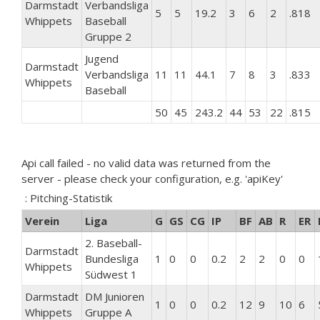
Darmstadt
Verbandsliga
5
5
19.2
3
6
2
.818
Whippets
Baseball
Gruppe 2
Jugend
Darmstadt
Verbandsliga
11
11
44.1
7
8
3
.833
Whippets
Baseball
50
45
243.2
44
53
22
.815
Api call failed - no valid data was returned from the
server - please check your configuration, e.g. 'apiKey'
: Pitching-Statistik
Verein
Liga
G
GS
CG
IP
BF
AB
R
ER
2. Baseball-
Darmstadt
Bundesliga
1
0
0
0.2
2
2
0
0
Whippets
Südwest 1
Darmstadt
DM Junioren
1
0
0
0.2
12
9
10
6
Whippets
Gruppe A