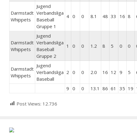
Jugend
Darmstadt
Verbandsliga
4
0
0
8.1
48
33
16
8
Whippets
Baseball
Gruppe 1
Jugend
Darmstadt
Verbandsliga
1
0
0
1.2
8
5
0
0
Whippets
Baseball
Gruppe 2
Jugend
Darmstadt
Verbandsliga
2
0
0
2.0
16
12
9
5
Whippets
Baseball
9
0
0
13.1
86
61
35
19
Post Views:
12.736