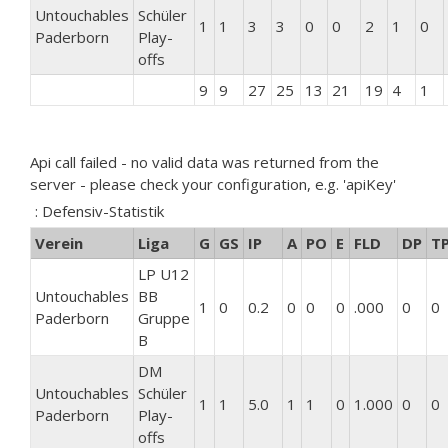
Untouchables
Schüler
1
1
3
3
0
0
2
1
0
Paderborn
Play-
offs
9
9
27
25
13
21
19
4
1
Api call failed - no valid data was returned from the
server - please check your configuration, e.g. 'apiKey'
: Defensiv-Statistik
Verein
Liga
G
GS
IP
A
PO
E
FLD
DP
T
LP U12
Untouchables
BB
1
0
0.2
0
0
0
.000
0
0
Paderborn
Gruppe
B
DM
Untouchables
Schüler
1
1
5.0
1
1
0
1.000
0
0
Paderborn
Play-
offs