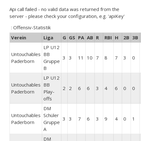
Api call failed - no valid data was returned from the
server - please check your configuration, e.g. 'apiKey'
: Offensiv-Statistik
Verein
Liga
G
GS
PA
AB
R
RBI
H
2B
3B
LP U12
Untouchables
BB
3
3
11
10
7
8
7
3
0
Paderborn
Gruppe
B
LP U12
Untouchables
BB
2
2
6
6
3
4
6
0
0
Paderborn
Play-
offs
DM
Untouchables
Schüler
3
3
7
6
3
9
4
0
1
Paderborn
Gruppe
A
DM