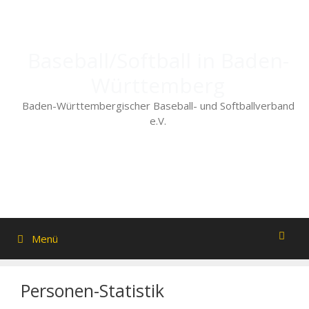
Zum
Inhalt
springen
Baseball/Softball in Baden-
Württemberg
Baden-Württembergischer Baseball- und Softballverband
e.V.
Menü
Personen-Statistik