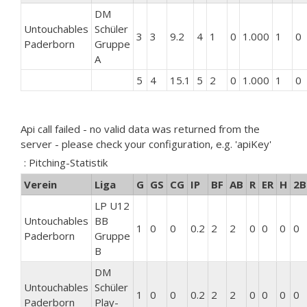
DM
Untouchables
Schüler
3
3
9.2
4
1
0
1.000
1
0
Paderborn
Gruppe
A
5
4
15.1
5
2
0
1.000
1
0
Api call failed - no valid data was returned from the
server - please check your configuration, e.g. 'apiKey'
: Pitching-Statistik
Verein
Liga
G
GS
CG
IP
BF
AB
R
ER
H
2B
LP U12
Untouchables
BB
1
0
0
0.2
2
2
0
0
0
0
Paderborn
Gruppe
B
DM
Untouchables
Schüler
1
0
0
0.2
2
2
0
0
0
0
Paderborn
Play-