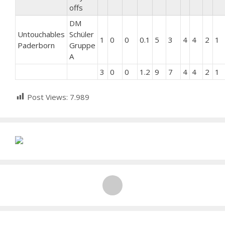
offs
DM
Untouchables
Schüler
1
0
0
0.1
5
3
4
4
2
1
Paderborn
Gruppe
A
3
0
0
1.2
9
7
4
4
2
1
Post Views:
7.989