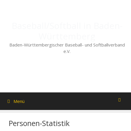
Zum
Inhalt
springen
Baseball/Softball in Baden-
Württemberg
Baden-Württembergischer Baseball- und Softballverband
e.V.
Menü
Personen-Statistik