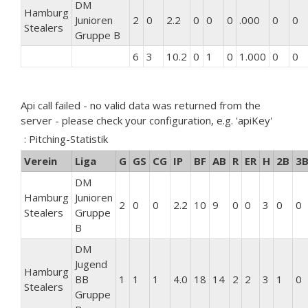
DM
Hamburg
Junioren
2
0
2.2
0
0
0
.000
0
0
Stealers
Gruppe B
6
3
10.2
0
1
0
1.000
0
0
Api call failed - no valid data was returned from the
server - please check your configuration, e.g. 'apiKey'
: Pitching-Statistik
Verein
Liga
G
GS
CG
IP
BF
AB
R
ER
H
2B
3
DM
Hamburg
Junioren
2
0
0
2.2
10
9
0
0
3
0
0
Stealers
Gruppe
B
DM
Jugend
Hamburg
BB
1
1
1
4.0
18
14
2
2
3
1
0
Stealers
Gruppe