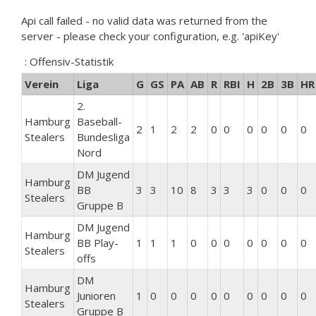
Api call failed - no valid data was returned from the
server - please check your configuration, e.g. 'apiKey'
: Offensiv-Statistik
Verein
Liga
G
GS
PA
AB
R
RBI
H
2B
3B
HR
2.
Hamburg
Baseball-
2
1
2
2
0
0
0
0
0
0
Stealers
Bundesliga
Nord
DM Jugend
Hamburg
BB
3
3
10
8
3
3
3
0
0
0
Stealers
Gruppe B
DM Jugend
Hamburg
BB Play-
1
1
1
0
0
0
0
0
0
0
Stealers
offs
DM
Hamburg
Junioren
1
0
0
0
0
0
0
0
0
0
Stealers
Gruppe B