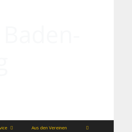
n Baden-
g
vice
Aus den Vereinen