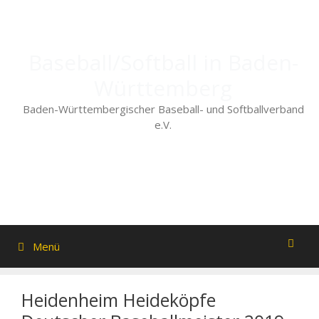
Zum
Inhalt
springen
Baseball/Softball in Baden-
Württemberg
Baden-Württembergischer Baseball- und Softballverband
e.V.
Menü
Heidenheim Heideköpfe