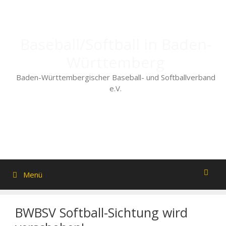
Zum
Inhalt
springen
Baseball/Softball in Baden-
Württemberg
Baden-Württembergischer Baseball- und Softballverband
e.V.
Menü
BWBSV Softball-Sichtung wird