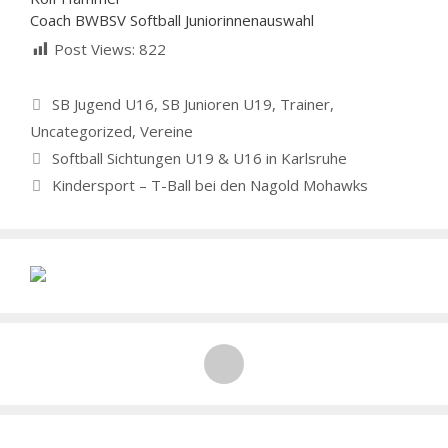
Coach BWBSV Softball Juniorinnenauswahl
Post Views:
822
Kategorien
SB Jugend U16
,
SB Junioren U19
,
Trainer
,
Uncategorized
,
Vereine
Softball Sichtungen U19 & U16 in Karlsruhe
Kindersport – T-Ball bei den Nagold Mohawks