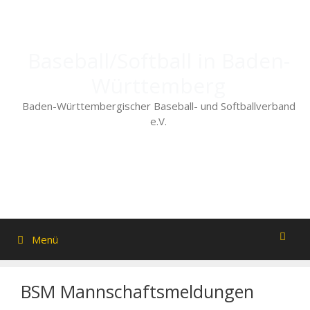
Zum
Inhalt
springen
Baseball/Softball in Baden-
Württemberg
Baden-Württembergischer Baseball- und Softballverband
e.V.
Menü
BSM Mannschaftsmeldungen