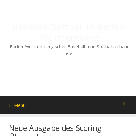
Zum
Inhalt
springen
Baseball/Softball in Baden-
Württemberg
Baden-Württembergischer Baseball- und Softballverband
e.V.
Menü
Neue Ausgabe des Scoring