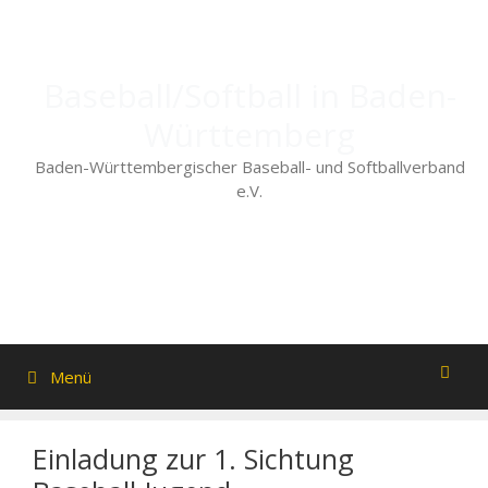
Zum
Inhalt
springen
Baseball/Softball in Baden-
Württemberg
Baden-Württembergischer Baseball- und Softballverband
e.V.
Menü
Einladung zur 1. Sichtung