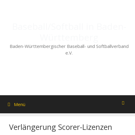
Zum
Inhalt
springen
Baseball/Softball in Baden-
Württemberg
Baden-Württembergischer Baseball- und Softballverband
e.V.
Menü
Verlängerung Scorer-Lizenzen