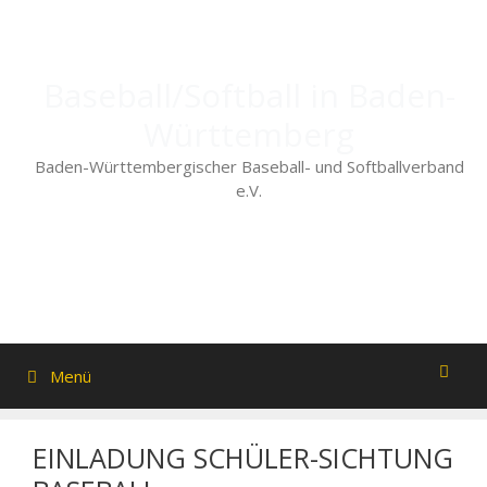
Zum
Inhalt
springen
Baseball/Softball in Baden-
Württemberg
Baden-Württembergischer Baseball- und Softballverband
e.V.
Menü
EINLADUNG SCHÜLER-SICHTUNG