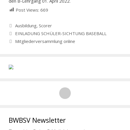
den B-Lehrgang 01. April 2022.
Post Views:
669
Kategorien
Ausbildung
,
Scorer
EINLADUNG SCHÜLER-SICHTUNG BASEBALL
Mitgliederversammlung online
BWBSV Newsletter