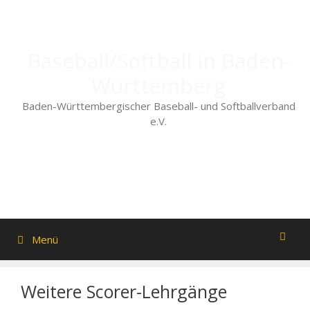
Zum
Inhalt
springen
Baseball/Softball in Baden-
Württemberg
Baden-Württembergischer Baseball- und Softballverband
e.V.
Menü
Weitere Scorer-Lehrgänge