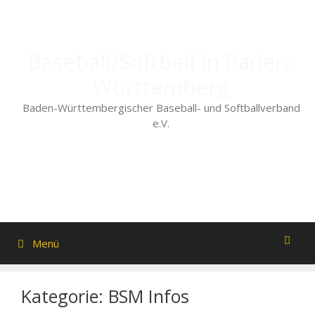
Zum
Inhalt
springen
Baseball/Softball in Baden-
Württemberg
Baden-Württembergischer Baseball- und Softballverband
e.V.
Menü
Kategorie:
BSM Infos