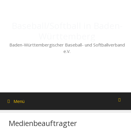
Zum
Inhalt
springen
Baseball/Softball in Baden-
Württemberg
Baden-Württembergischer Baseball- und Softballverband
e.V.
Menü
Medienbeauftragter