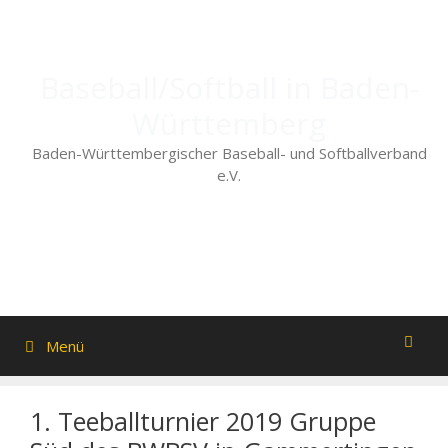
Zum
Inhalt
springen
Baseball/Softball in Baden-
Württemberg
Baden-Württembergischer Baseball- und Softballverband
e.V.
Menü
1. Teeballturnier 2019 Gruppe