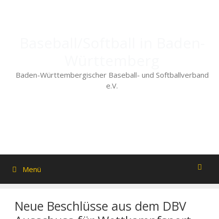
Zum
Inhalt
springen
Baseball/Softball in Baden-
Württemberg
Baden-Württembergischer Baseball- und Softballverband
e.V.
Menü
Neue Beschlüsse aus dem DBV