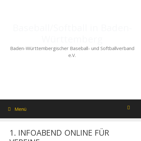
Zum
Inhalt
springen
Baseball/Softball in Baden-
Württemberg
Baden-Württembergischer Baseball- und Softballverband
e.V.
Menü
1. INFOABEND ONLINE FÜR