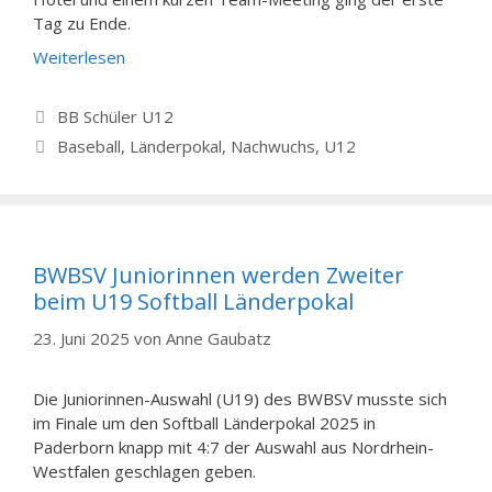
Tag zu Ende.
Weiterlesen
Kategorien
BB Schüler U12
Schlagwörter
Baseball
,
Länderpokal
,
Nachwuchs
,
U12
BWBSV Juniorinnen werden Zweiter
beim U19 Softball Länderpokal
23. Juni 2025
von
Anne Gaubatz
Die Juniorinnen-Auswahl (U19) des BWBSV musste sich
im Finale um den Softball Länderpokal 2025 in
Paderborn knapp mit 4:7 der Auswahl aus Nordrhein-
Westfalen geschlagen geben.