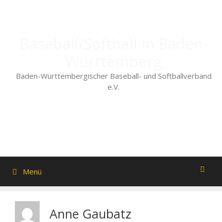
Zum
Inhalt
springen
Baseball/Softball in Baden-
Württemberg
Baden-Württembergischer Baseball- und Softballverband
e.V.
Menü
Anne Gaubatz