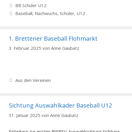
Kategorien
BB Schüler U12
Schlagwörter
Baseball
,
Nachwuchs
,
Schüler
,
U12
1. Brettener Baseball Flohmarkt
3. Februar 2025
von
Anne Gaubatz
Kategorien
Aus den Vereinen
Sichtung Auswahlkader Baseball U12
31. Januar 2025
von
Anne Gaubatz
Einladung zur ersten BWBSV-Auswahlsichtung Sichtung