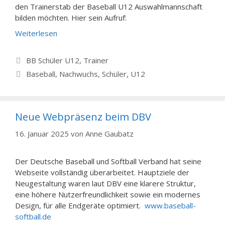
den Trainerstab der Baseball U12 Auswahlmannschaft
bilden möchten. Hier sein Aufruf:
Weiterlesen
Kategorien
BB Schüler U12
,
Trainer
Schlagwörter
Baseball
,
Nachwuchs
,
Schüler
,
U12
Neue Webpräsenz beim DBV
16. Januar 2025
von
Anne Gaubatz
Der Deutsche Baseball und Softball Verband hat seine
Webseite vollständig überarbeitet. Hauptziele der
Neugestaltung waren laut DBV eine klarere Struktur,
eine höhere Nutzerfreundlichkeit sowie ein modernes
Design, für alle Endgeräte optimiert.
www.baseball-
softball.de