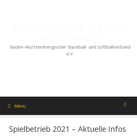
Zum
Inhalt
springen
Baseball/Softball in Baden-
Württemberg
Baden-Württembergischer Baseball- und Softballverband
e.V.
Menü
Spielbetrieb 2021 – Aktuelle Infos