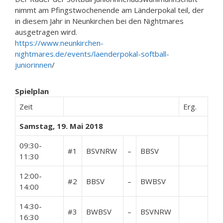
nimmt am Pfingstwochenende am Länderpokal teil, der
in diesem Jahr in Neunkirchen bei den Nightmares
ausgetragen wird.
https://www.neunkirchen-
nightmares.de/events/laenderpokal-softball-
juniorinnen
/
Spielplan
Zeit
Erg.
Samstag, 19. Mai 2018
09:30-
#1
BSVNRW
–
BBSV
11:30
12:00-
#2
BBSV
–
BWBSV
14:00
14:30-
#3
BWBSV
–
BSVNRW
16:30