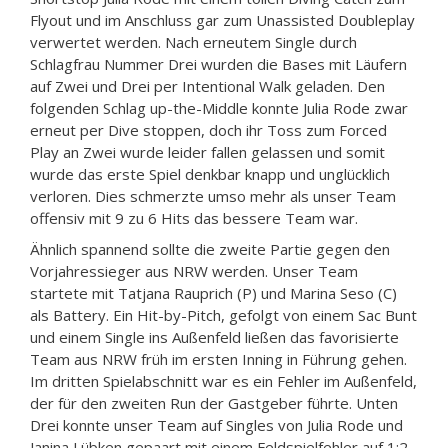
Flyout und im Anschluss gar zum Unassisted Doubleplay
verwertet werden. Nach erneutem Single durch
Schlagfrau Nummer Drei wurden die Bases mit Läufern
auf Zwei und Drei per Intentional Walk geladen. Den
folgenden Schlag up-the-Middle konnte Julia Rode zwar
erneut per Dive stoppen, doch ihr Toss zum Forced
Play an Zwei wurde leider fallen gelassen und somit
wurde das erste Spiel denkbar knapp und unglücklich
verloren. Dies schmerzte umso mehr als unser Team
offensiv mit 9 zu 6 Hits das bessere Team war.
Ähnlich spannend sollte die zweite Partie gegen den
Vorjahressieger aus NRW werden. Unser Team
startete mit Tatjana Rauprich (P) und Marina Seso (C)
als Battery. Ein Hit-by-Pitch, gefolgt von einem Sac Bunt
und einem Single ins Außenfeld ließen das favorisierte
Team aus NRW früh im ersten Inning in Führung gehen.
Im dritten Spielabschnitt war es ein Fehler im Außenfeld,
der für den zweiten Run der Gastgeber führte. Unten
Drei konnte unser Team auf Singles von Julia Rode und
Janina Lübken gepaart mit einem Feldspielfehler auf 1:2