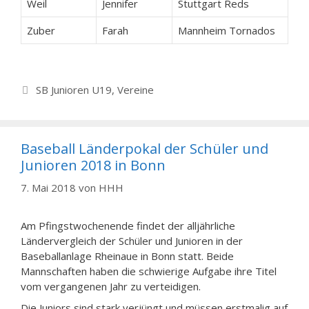
Weil
Jennifer
Stuttgart Reds
Zuber
Farah
Mannheim Tornados
Kategorien
SB Junioren U19
,
Vereine
Baseball Länderpokal der Schüler und
Junioren 2018 in Bonn
7. Mai 2018
von
HHH
Am Pfingstwochenende findet der alljährliche
Ländervergleich der Schüler und Junioren in der
Baseballanlage Rheinaue in Bonn statt. Beide
Mannschaften haben die schwierige Aufgabe ihre Titel
vom vergangenen Jahr zu verteidigen.
Die Juniors sind stark verjüngt und müssen erstmalig auf