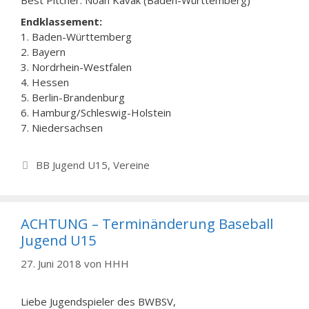
Best Pitcher: Noah Kavak (Baden-Württemberg)
Endklassement:
1. Baden-Württemberg
2. Bayern
3. Nordrhein-Westfalen
4. Hessen
5. Berlin-Brandenburg
6. Hamburg/Schleswig-Holstein
7. Niedersachsen
Kategorien
BB Jugend U15
,
Vereine
ACHTUNG – Terminänderung Baseball
Jugend U15
27. Juni 2018
von
HHH
Liebe Jugendspieler des BWBSV,