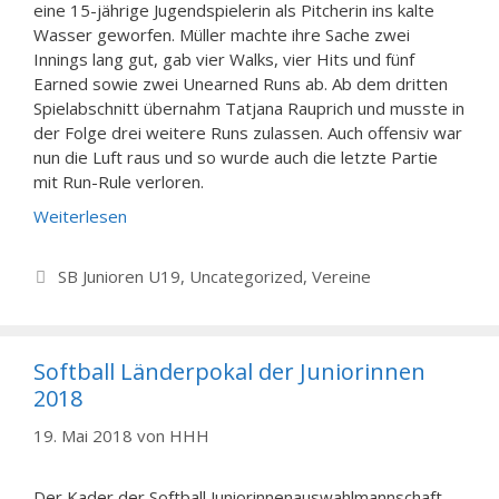
eine 15-jährige Jugendspielerin als Pitcherin ins kalte
Wasser geworfen. Müller machte ihre Sache zwei
Innings lang gut, gab vier Walks, vier Hits und fünf
Earned sowie zwei Unearned Runs ab. Ab dem dritten
Spielabschnitt übernahm Tatjana Rauprich und musste in
der Folge drei weitere Runs zulassen. Auch offensiv war
nun die Luft raus und so wurde auch die letzte Partie
mit Run-Rule verloren.
Weiterlesen
Kategorien
SB Junioren U19
,
Uncategorized
,
Vereine
Softball Länderpokal der Juniorinnen
2018
19. Mai 2018
von
HHH
Der Kader der Softball Juniorinnenauswahlmannschaft