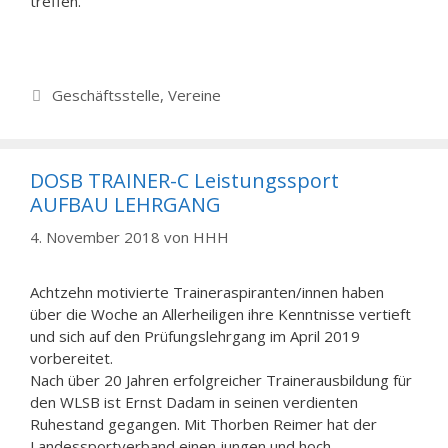
treffen.
Kategorien
Geschäftsstelle
,
Vereine
DOSB TRAINER-C Leistungssport
AUFBAU LEHRGANG
4. November 2018
von
HHH
Achtzehn motivierte Traineraspiranten/innen haben
über die Woche an Allerheiligen ihre Kenntnisse vertieft
und sich auf den Prüfungslehrgang im April 2019
vorbereitet.
Nach über 20 Jahren erfolgreicher Trainerausbildung für
den WLSB ist Ernst Dadam in seinen verdienten
Ruhestand gegangen. Mit Thorben Reimer hat der
Landessportverband einen jungen und hoch