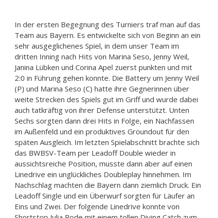
In der ersten Begegnung des Turniers traf man auf das
Team aus Bayern. Es entwickelte sich von Beginn an ein
sehr ausgeglichenes Spiel, in dem unser Team im
dritten Inning nach Hits von Marina Seso, Jenny Weil,
Janina Lübken und Corina Apel zuerst punkten und mit
2:0 in Führung gehen konnte. Die Battery um Jenny Weil
(P) und Marina Seso (C) hatte ihre Gegnerinnen über
weite Strecken des Spiels gut im Griff und wurde dabei
auch tatkräftig von ihrer Defense unterstützt. Unten
Sechs sorgten dann drei Hits in Folge, ein Nachfassen
im Außenfeld und ein produktives Groundout für den
späten Ausgleich. Im letzten Spielabschnitt brachte sich
das BWBSV-Team per Leadoff Double wieder in
aussichtsreiche Position, musste dann aber auf einen
Linedrive ein unglückliches Doubleplay hinnehmen. Im
Nachschlag machten die Bayern dann ziemlich Druck. Ein
Leadoff Single und ein Überwurf sorgten für Läufer an
Eins und Zwei. Der folgende Linedrive konnte von
Shortstop Julia Rode mit einem tollen Diving Catch zum