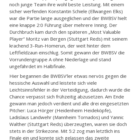
noch junge Team ihre wohl beste Leistung. Mit einem
sicher werfenden Konstantin Schiele (Ellwangen Elks)
war die Partie lange ausgeglichen und der BWBSV hielt
eine knappe 2:0 Führung über mehrere Inning. Der
Durchbruch kam durch den späteren „Most Valuable
Player“ Moritz van Bergen (Stuttgart Reds) mit seinem
krachend 3-Run-Homerun, der weit hinter dem
Leftfieldzaun einschlug. Somit gewann der BWBSV die
Vorrundengruppe A ohne Niederlage und stand
ungefährdet im Halbfinale.
Hier begannen die BWBSV’ler etwas nervös gegen die
hessische Auswahl und leistete sich viele
Leichtsinnsfehler in der Verteidigung, dadurch wurde die
Chance verpasst sich frühzeitig abzusetzen. Am Ende
gewann man jedoch verdient und alle drei eingesetzten
Pitcher: Luca Hörger (Heidenheim Heideköpfe),
Ladislaus Landwehr (Mannheim Tornados) und Yannic
Walther (Stuttgart Reds) überzeugten, waren sie doch
stets in der Strikezone. Mit 5:2 zog man letztlich ins
Finale ein und konnte sich gelassen das zweite