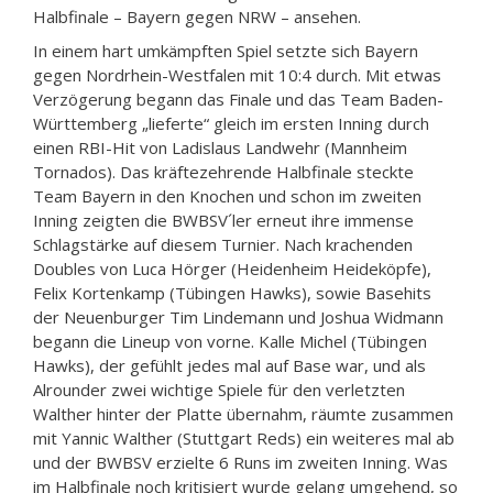
Halbfinale – Bayern gegen NRW – ansehen.
In einem hart umkämpften Spiel setzte sich Bayern
gegen Nordrhein-Westfalen mit 10:4 durch. Mit etwas
Verzögerung begann das Finale und das Team Baden-
Württemberg „lieferte“ gleich im ersten Inning durch
einen RBI-Hit von Ladislaus Landwehr (Mannheim
Tornados). Das kräftezehrende Halbfinale steckte
Team Bayern in den Knochen und schon im zweiten
Inning zeigten die BWBSV´ler erneut ihre immense
Schlagstärke auf diesem Turnier. Nach krachenden
Doubles von Luca Hörger (Heidenheim Heideköpfe),
Felix Kortenkamp (Tübingen Hawks), sowie Basehits
der Neuenburger Tim Lindemann und Joshua Widmann
begann die Lineup von vorne. Kalle Michel (Tübingen
Hawks), der gefühlt jedes mal auf Base war, und als
Alrounder zwei wichtige Spiele für den verletzten
Walther hinter der Platte übernahm, räumte zusammen
mit Yannic Walther (Stuttgart Reds) ein weiteres mal ab
und der BWBSV erzielte 6 Runs im zweiten Inning. Was
im Halbfinale noch kritisiert wurde gelang umgehend, so