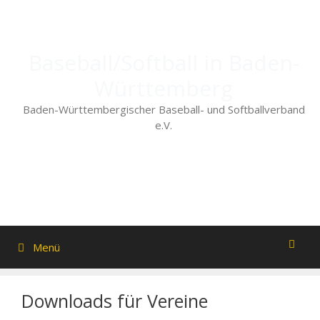
Zum
Inhalt
springen
Baseball/Softball in Baden-
Württemberg
Baden-Württembergischer Baseball- und Softballverband
e.V.
Menü
Downloads für Vereine